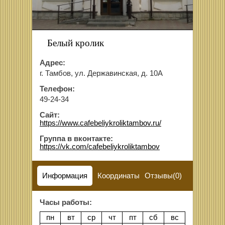
Белый кролик
Адрес:
г. Тамбов, ул. Державинская, д. 10А
Телефон:
49-24-34
Сайт:
https://www.cafebeliykroliktambov.ru/
Группа в вконтакте:
https://vk.com/cafebeliykroliktambov
Информация
Координаты
Отзывы(0)
Часы работы:
пн
вт
ср
чт
пт
сб
вс