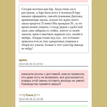
Сегодня посетила ваш бар...Была очень зла и
расстроена...в баре было всего 4 человека.В баре
никаких официантов, самообслуживание.Девушка,
принимающая заказы, сказала что ждать своего
заказа придется 35 минут.Мы прождали 50...за это
время можно умереть с голоду рядом с едой.Свой
заказ сами забирали со стойки...вместе со своим
заказом, прям в пакетиках надавали соус, васаби и
имбирь...блюдца только под соус...все остальное
пришлось есть из этих одноразовых упаковок.в
общем все ужасно, больше в этот суши бар никогда
не пойду!
ирина
2014-06-30 22:23:52
заказали роллы с доставкой, нам их привезли,
что даже есть не возможно, все рассыпаются,
повара этой смены готовить вообще не умеют.
Руководство примите меры!!!
<<<( Ольга )>>>
2014-06-26 21:24:38