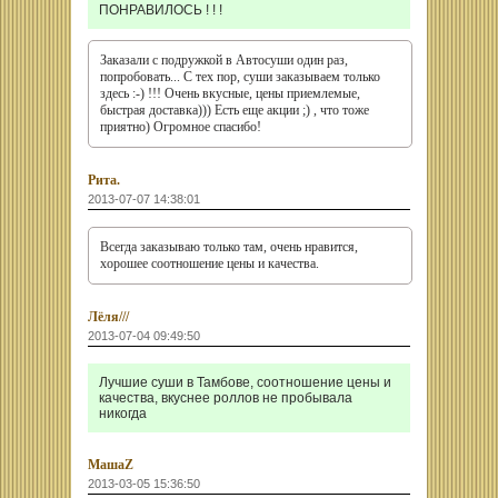
ПОНРАВИЛОСЬ ! ! !
Заказали с подружкой в Автосуши один раз,
попробовать... С тех пор, суши заказываем только
здесь :-) !!! Очень вкусные, цены приемлемые,
быстрая доставка))) Есть еще акции ;) , что тоже
приятно) Огромное спасибо!
Рита.
2013-07-07 14:38:01
Всегда заказываю только там, очень нравится,
хорошее соотношение цены и качества.
Лёля///
2013-07-04 09:49:50
Лучшие суши в Тамбове, соотношение цены и
качества, вкуснее роллов не пробывала
никогда
МашаZ
2013-03-05 15:36:50